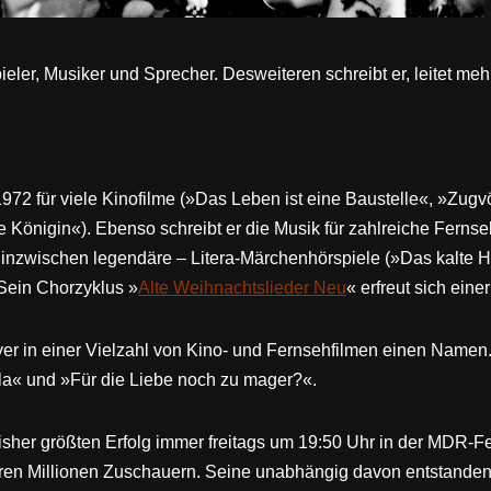
pieler, Musiker und Sprecher.
Desweiteren schreibt er, leitet meh
1972 für viele Kinofilme (»Das Leben ist eine Baustelle«, »Zugv
 Königin«). Ebenso schreibt er die Musik für zahlreiche Fernse
s inzwischen legendäre – Litera-Märchenhörspiele (»Das kalte
 Sein Chorzyklus »
Alte Weihnachtslieder Neu
« erfreut sich ei
yer in einer Vielzahl von Kino- und Fernsehfilmen einen Namen
la« und »Für die Liebe noch zu mager?«.
bisher größten Erfolg immer freitags um 19:50 Uhr in der MDR-F
eren Millionen Zuschauern. Seine unabhängig davon entstanden