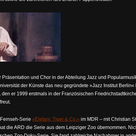
 für Präsentation und Chor in der Abteilung Jazz und Popularmus
niversität der Künste das neu gegründete »Jazz Institut Berlin« bi
, den er 1999 erstmals in der Französischen Friedrichstadtkirc
reut.
te Fernseh-Serie
»Elefant, Tiger & Co.«
im MDR – mit Christian S
hat die ARD die Serie aus dem Leipziger Zoo übernommen. Nicht
utschen Zoo-Doku-Serie. Sie fand zahlreiche Nachahmer in an