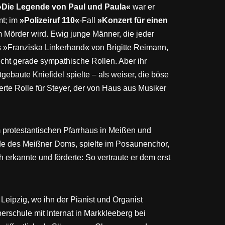
»Die Legende von Paul und Paula«
war er
mt; im
»Polizeiruf 110«
-Fall
»Konzert für einen
m Mörder wird. Ewig junge Männer, die jeder
 »Franziska Linkerhand« von Brigitte Reimann,
nicht gerade sympathische Rollen. Aber ihr
ebaute Kniefidel spielte – als weiser, die böse
te Rolle für Steyer, der von Haus aus Musiker
m protestantischen Pfarrhaus in Meißen und
nde des Meißner Doms, spielte im Posaunenchor,
erkannte und förderte: So vertraute er dem erst
Leipzig, wo ihn der Pianist und Organist
rschule mit Internat in Markkleeberg bei