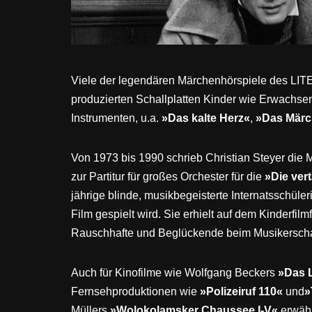
Viele der legendären Märchenhörspiele des LITE
produzierten Schallplatten Kinder wie Erwachsen
Instrumenten, u.a.
»Das kalte Herz«
,
»Das Märc
Von 1973 bis 1990 schrieb Christian Steyer die
zur Partitur für großes Orchester für die
»Die ver
jährige blinde, musikbegeisterte Internatsschül
Film gespielt wird. Sie erhielt auf dem Kinderfi
Rauschhafte und Beglückende beim Musikerschaff
Auch für Kinofilme wie Wolfgang Beckers
»Das L
Fernsehproduktionen wie
»Polizeiruf 110«
und
»
Müllers
»Wolokolamsker Chaussee I-V«
erwähn