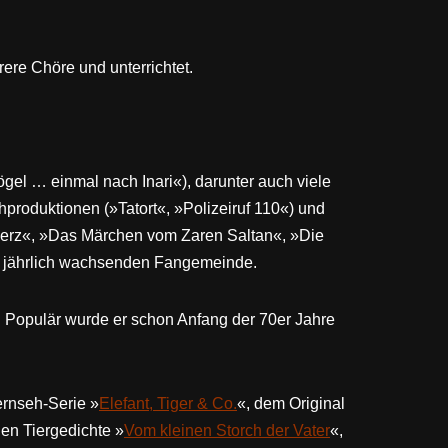
rere Chöre und unterrichtet.
ögel … einmal nach Inari«), darunter auch viele
hproduktionen (»Tatort«, »Polizeiruf 110«) und
 Herz«, »Das Märchen vom Zaren Saltan«, »Die
ner jährlich wachsenden Fangemeinde.
. Populär wurde er schon Anfang der 70er Jahre
ernseh-Serie »
Elefant, Tiger & Co.
«, dem Original
en Tiergedichte »
Vom kleinen Storch der Vater
«,