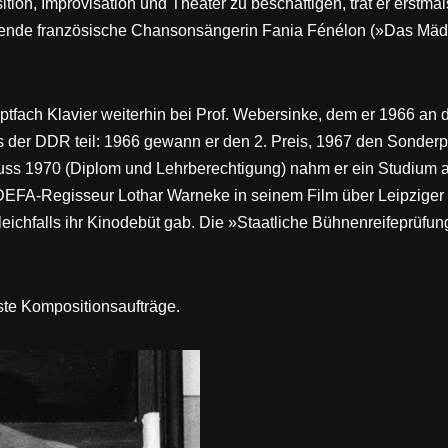
ition, Improvisation und Theater zu beschäftigen, trat er erstm
lebende französische Chansonsängerin Fania Fénélon (»Das Mäd
ptfach Klavier weiterhin bei Prof. Webersinke, dem er 1966 an
ls der DDR teil: 1966 gewann er den 2. Preis, 1967 den Sonder
luss 1970 (Diplom und Lehrberechtigung) nahm er ein Studium
 DEFA-Regisseur Lothar Warneke in seinem Film über Leipzige
eichfalls ihr Kinodebüt gab. Die »Staatliche Bühnenreifeprüfun
ste Kompositionsaufträge.