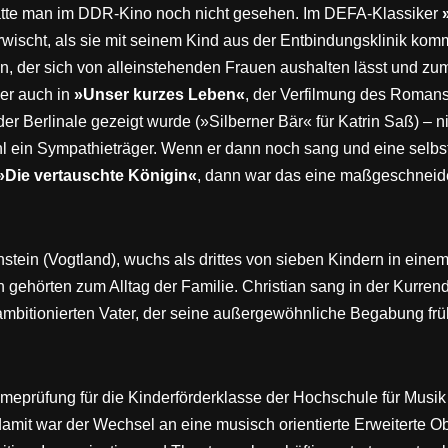
hatte man im DDR-Kino noch nicht gesehen. Im DEFA-Klassiker
rwischt, als sie mit seinem Kind aus der Entbindungsklinik kom
n, der sich von alleinstehenden Frauen aushalten lässt und zu
er auch in
»Unser kurzes Leben«
, der Verfilmung des Romans
 der Berlinale gezeigt wurde (»Silberner Bär« für Katrin Saß) – 
hl ein Sympathieträger. Wenn er dann noch sang und eine selbstg
»Die vertauschte Königin«
, dann war das eine maßgeschneider
stein (Vogtland), wuchs als drittes von sieben Kindern in eine
 gehörten zum Alltag der Familie. Christian sang in der Kurre
ambitionierten Vater, der seine außergewöhnliche Begabung früh 
meprüfung für die Kinderförderklasse der Hochschule für Musik 
it war der Wechsel an eine musisch orientierte Erweiterte Obe