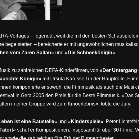
RA-Verlages – legendär, weil die mit den besten Schauspielern
e begeisterten – bereicherte er mit ungewöhnlichen musikalisc
hen vom Zaren Saltan«
und
»Die Schneekönigin«
.
 Musik zu zahlreichen DEFA-Kinderfilmen, von
»Der Untergang
tauschte Königin«
mit Ursula Karusseit in der Hauptrolle. Für
erinnen komponierte er sowohl die Filmmusik als auch die Musik
lmfestival in Gera 2005 den Preis für die Beste Filmmusik. »Das
en in einer Gruppe wird zum Kinoerlebnis«, lobte die Jury.
eben ist eine Baustelle«
und
»Kinderspiele«
, Peter Lichtefe
Tatort«
schuf er Kompositionen; insgesamt für über 30 Filme. 
t sowie die zahlreichen fürs Erfurter Puppentheater.