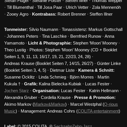
Stefan Flügel · Stefanie Polster · Steffen Illner · Thomas Weppel
· Till Blumenthal · Till Josa Paar · Ulrich Vetter · Zola Mennenöh
· Zooey Agro ·
Kontrabass:
Robert Brenner · Steffen Illner
Tonmeister:
Silvio Naumann · Tonassistenz: Markus Gottschall
· Johannes Peters · Tina Laschke · Bernfried Runow · Anna
Yamamoto ·
Licht & Photographie:
Stephen ‘Moon’ Mooney ·
Theo Lustig · Photos: Stephen ‘Moon’ Mooney (CD + Booklet
Seiten 1, 9, 11, 13, 16/17, 19, 21, 22/23, 24, 28) ·
Andreas Krause (Booklet Seiten 7, 14/15, 26/27) · Günter Linke
(Booklet Seiten 3, 4, 5) · Dietmar Liste ·
Kamera & Schnitt:
Susanne Ocklitz · Linda Schmieg · Björn Morres · Martin
Kukula † ·
Grafik:
Kalina Bielecka-Kubiak · Lucas Fester ·
Jochen Starz
·
Organisation:
Lucas Fester · Katrin Hellmann ·
Alexandra Gruber · Cordelia Krause ·
Presse & Promotion:
Akimo Markov (
Markov&Markov
) · Marcel Westphal (
Q-rious
Music
) · Management: Andreas Cohrs (
COLITA entertainment
)
Label:
© 2015 COLITA, ℗
SechzehnZehn·Jazz
.