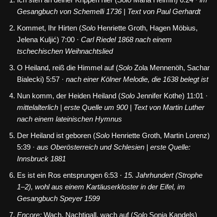
Gesangbuch von Schemelli 1736 | Text von Paul Gerhardt
Kommet, Ihr Hirten (
Solo
Henriette Groth, Hagen Möbius,
Jelena Kuljić) 7:00 ·
Carl Riedel 1868 nach einem
tschechischen Weihnachtslied
O Heiland, reiß die Himmel auf (
Solo
Zola Mennenöh, Sachar
Bialecki) 5:57 ·
nach einer Kölner Melodie, die 1638 belegt ist
Nun komm, der Heiden Heiland (
Solo
Jennifer Kothe) 11:01 ·
mittelalterlich | erste Quelle um 900 | Text von Martin Luther
nach einem lateinischen Hymnus
Der Heiland ist geboren (
Solo
Henriette Groth, Martin Lorenz)
5:39 ·
aus Oberösterreich und Schlesien | erste Quelle:
Innsbruck 1881
Es ist ein Ros entsprungen 6:53
·
15. Jahrhundert (Strophe
1–2), wohl aus einem Kartäuserkloster in der Eifel, im
Gesangbuch Speyer 1599
Encore:
Wach, Nachtigall, wach auf (
Solo
Sonja Kandels)