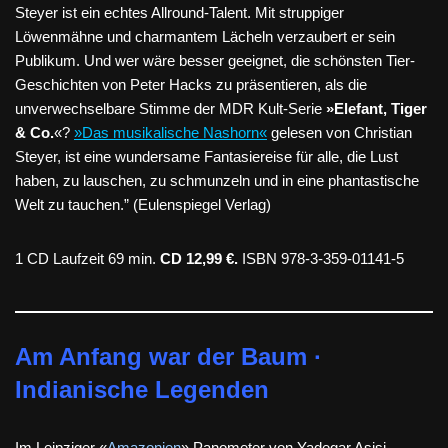
Steyer ist ein echtes Allround-Talent. Mit struppiger
Löwenmähne und charmantem Lächeln verzaubert er sein
Publikum. Und wer wäre besser geeignet, die schönsten Tier-
Geschichten von Peter Hacks zu präsentieren, als die
unverwechselbare Stimme der MDR Kult-Serie
»Elefant, Tiger
& Co.
«?
»Das musikalische Nashorn«
gelesen von Christian
Steyer, ist eine wundersame Fantasiereise für alle, die Lust
haben, zu lauschen, zu schmunzeln und in eine phantastische
Welt zu tauchen.” (Eulenspiegel Verlag)
1 CD Laufzeit 69 min.
CD 12,99 €.
ISBN 978-3-359-01141-5
Am Anfang war der Baum ·
Indianische Legenden
Im Leipziger «
Amazonien
» Panometer von Yadegar Asisi