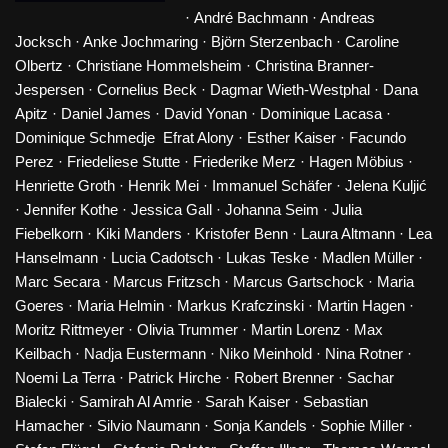
· André Bachmann · Andreas
Jocksch · Anke Jochmaring · Björn Sterzenbach · Caroline
Olbertz · Christiane Hommelsheim · Christina Branner-
Jespersen · Cornelius Beck · Dagmar Wieth-Westphal · Dana
Apitz · Daniel James · David Yonan · Dominique Lacasa ·
Dominique Schmedje Efrat Alony · Esther Kaiser · Facundo
Perez · Friedeliese Stutte · Friederike Merz · Hagen Möbius ·
Henriette Groth · Henrik Mei · Immanuel Schäfer · Jelena Kuljić
· Jennifer Kothe · Jessica Gall · Johanna Seim · Julia
Fiebelkorn · Kiki Manders · Kristofer Benn · Laura Altmann · Lea
Hanselmann · Lucia Cadotsch · Lukas Teske · Madlen Müller ·
Marc Secara · Marcus Fritzsch · Marcus Gartschock · Maria
Goeres · Maria Helmin · Markus Krafczinski · Martin Hagen ·
Moritz Rittmeyer · Olivia Trummer · Martin Lorenz · Max
Keilbach · Nadja Eustermann · Niko Meinhold · Nina Rotner ·
Noemi La Terra · Patrick Hirche · Robert Brenner · Sachar
Bialecki · Samirah Al Amrie · Sarah Kaiser · Sebastian
Hamacher · Silvio Naumann · Sonja Kandels · Sophie Miller ·