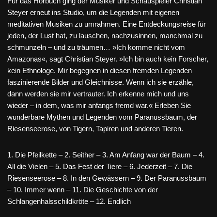
Für das Hörbuch ging der Musiker und Schauspieler Christian
Steyer erneut ins Studio, um die Legenden mit eigenen
meditativen Musiken zu umrahmen. Eine Entdeckungsreise für
jeden, der Lust hat, zu lauschen, nachzusinnen, manchmal zu
schmunzeln – und zu träumen… »Ich komme nicht vom
Amazonas«, sagt Christian Steyer. »Ich bin auch kein Forscher,
kein Ethnologe. Mir begegnen in diesen fremden Legenden
faszinierende Bilder und Gleichnisse. Wenn ich sie erzähle,
dann werden sie mir vertrauter. Ich erkenne mich und uns
wieder – in dem, was mir anfangs fremd war.« Erleben Sie
wunderbare Mythen und Legenden vom Paranussbaum, der
Riesenseerose, von Tigern, Tapiren und anderen Tieren.
1. Die Pfeilkette – 2. Seither – 3. Am Anfang war der Baum – 4.
All die Vielen – 5. Das Fest der Tiere – 6. Jederzeit – 7. Die
Riesenseerose – 8. In den Gewässern – 9. Der Paranussbaum
– 10. Immer wenn – 11. Die Geschichte von der
Schlangenhalsschildkröte – 12. Endlich