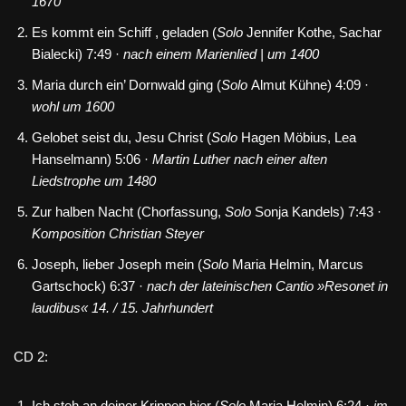
1670
Es kommt ein Schiff , geladen (
Solo
Jennifer Kothe, Sachar
Bialecki) 7:49 ·
nach einem Marienlied | um 1400
Maria durch ein’ Dornwald ging (
Solo
Almut Kühne) 4:09 ·
wohl um 1600
Gelobet seist du, Jesu Christ (
Solo
Hagen Möbius, Lea
Hanselmann) 5:06 ·
Martin Luther nach einer alten
Liedstrophe um 1480
Zur halben Nacht (Chorfassung,
Solo
Sonja Kandels) 7:43 ·
Komposition Christian Steyer
Joseph, lieber Joseph mein (
Solo
Maria Helmin, Marcus
Gartschock) 6:37 ·
nach der lateinischen Cantio »Resonet in
laudibus« 14. / 15. Jahrhundert
CD 2:
Ich steh an deiner Krippen hier (
Solo
Maria Helmin) 6:24 ·
im