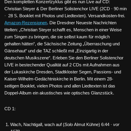
Den kompletten Konzertzyklus gibt es nun Live auf CD:
Christian Steyer & Der Berliner Solistenchor LIVE (2CD · 90 min
· 28 S. Booklet mit Photos und Liedtexten). Versandkosten-frei.
Amazon-Rezensionen
. Die Dresdner Neueste Nachrichten
titelten: „Christian Steyer schafft es, Menschen in einer Weise
zum Singen zu bringen, die sie selbst kaum für möglich
gehalten hätten“, die Sächsische Zeitung „Überraschung und
Gänsehaut“ und die TAZ schließt mit „Einzigartig in der
deutschen Musikszene“. Erleben Sie den Berliner Solistenchor
LIVE in bestechender Qualität auf 2 CDs mit Aufnahmen aus
der Lukaskirche Dresden, Stadtkloster Segen, Passions- und
Kaiser-Wilhelm-Gedächtniskirche in Berlin. Mit einem 28-
seitigen Booklet, vielen Photos und allen Liedtexten ist das
Doppel-Album ein akustisches wie optisches Glanzstück.
CD 1:
Wach, Nachtigall, wach auf (
Solo
Almut Kühne) 6:44 ·
vor