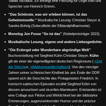
Tobias Nicolaus. Es erklingt eine Fassung für Orgel solo und
Sprecher von Heinrich Grimm.
“Das Schönste, was wir erleben können, ist das
Geheimnisvolle.“
Musikalische Lesung: Christian Steyer &
Sandra Bohrig (Solocellistin der Elblandphilharmonie).
Monolog Jon Fosse “So ist das”
(Nobelpreisträger 2023).
Musikalische Lesung, eigene und andere Liebesgedichte
.
“Die Erdorgel oder Wunderbare abgründige Welt”
Buchvorstellung mit Siegfried Kühn Christian Steyer.
Kühn
gilt als einer der eigenwilligsten deutschen Regisseure (
»Zeit
der Störche
«,
»Wahlverwandtschaften«
). Von den vierziger
Jahren seiner schlesischen Kindheit bis ans Ende der DDR
spannt sich die Geschichte des Protagonisten Friedrich. In
komisch-satirischen Episoden erzählt Siegfried Kühn von
dessen amourösen und skurrilen Abenteuern. Entstanden ist
eine Collage aus Fiktion und Wirklichkeit bei der bildstarke
Erinnerungen, augenzwinkernder Humor und der präzise